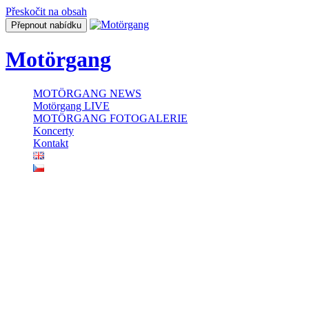
Přeskočit na obsah
Přepnout nabídku
Motörgang
MOTÖRGANG NEWS
Motörgang LIVE
MOTÖRGANG FOTOGALERIE
Koncerty
Kontakt
IMG_2602ros
COPY - 2018 MOTÖRGANG
Druhé ménu